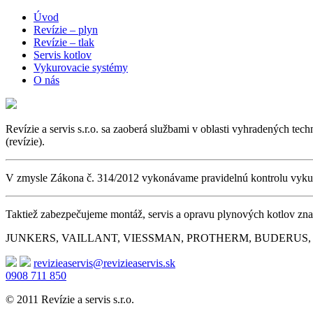
Úvod
Revízie – plyn
Revízie – tlak
Servis kotlov
Vykurovacie systémy
O nás
Revízie a servis s.r.o. sa zaoberá službami v oblasti vyhradených 
(revízie).
V zmysle Zákona č. 314/2012 vykonávame pravidelnú kontrolu vykuro
Taktiež zabezpečujeme montáž, servis a opravu plynových kotlov zna
JUNKERS, VAILLANT, VIESSMAN, PROTHERM, BUDERUS,
revizieaservis@revizieaservis.sk
0908 711 850
© 2011 Revízie a servis s.r.o.